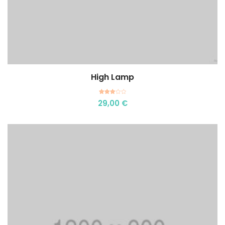
High Lamp
Aggiungi al carrello
Valutato
29,00
€
3.00
su 5