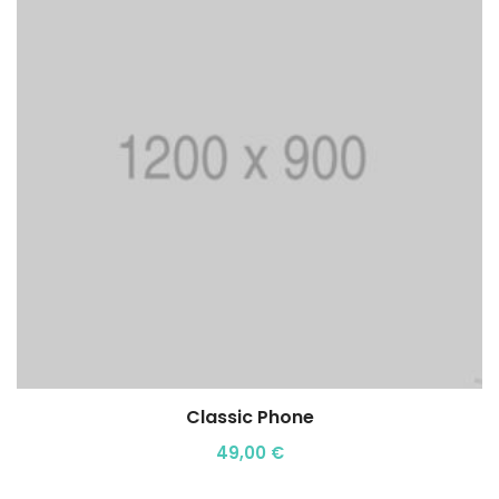
Classic Phone
Aggiungi al carrello
49,00
€