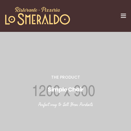
IL RISTORANTE
GALLERY
SOCIAL
THE PRODUCT
MENU
Simple Chair
Perfect way to Sell Your Products