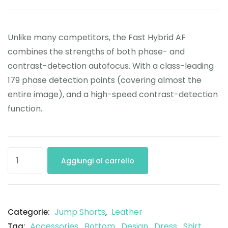
Unlike many competitors, the Fast Hybrid AF
combines the strengths of both phase- and
contrast-detection autofocus. With a class-leading
179 phase detection points (covering almost the
entire image), and a high-speed contrast-detection
function.
Aggiungi al carrello
Jump Shorts
Leather
Categorie:
,
Accessories
Bottom
Design
Dress
Shirt
Tag:
,
,
,
,