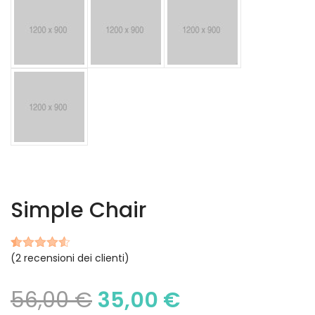
Simple Chair
(
2
recensioni dei clienti)
Valutato
2
4.50
su 5
su base
56,00
€
35,00
€
di
recensioni