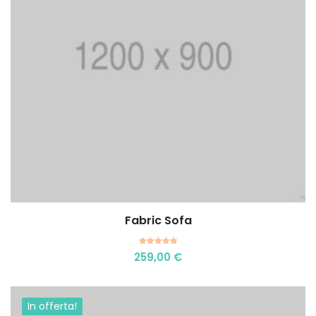
Fabric Sofa
Aggiungi al carrello
Valutato
259,00
€
5.00
su 5
In offerta!